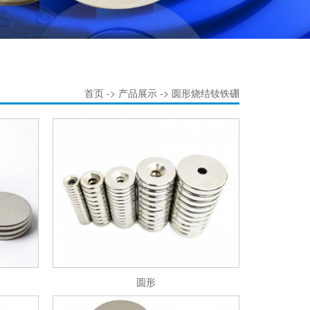
首页 -> 产品展示 -> 圆形烧结钕铁硼
圆形