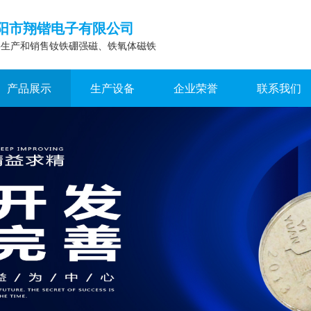
阳市翔锴电子有限公司
要生产和销售钕铁硼强磁、铁氧体磁铁
产品展示
生产设备
企业荣誉
联系我们