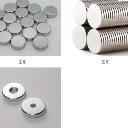
圆形
圆形