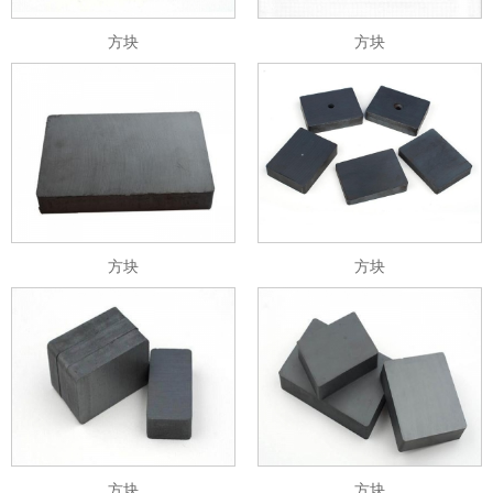
方块
方块
方块
方块
方块
方块