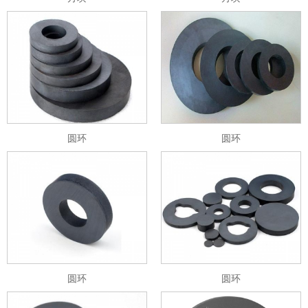
圆环
圆环
圆环
圆环